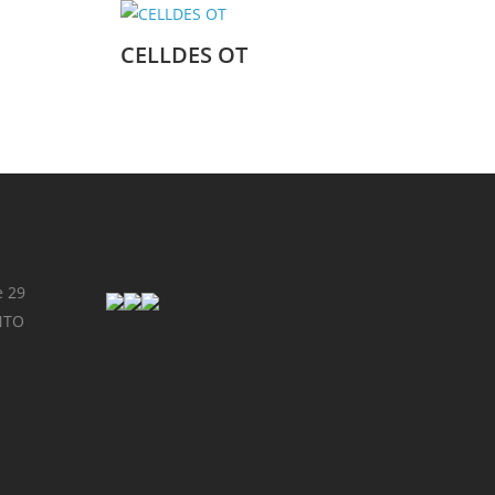
CELLDES OT
e 29
NTO