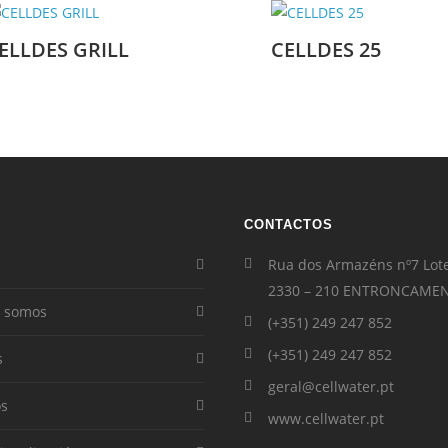
ELLDES GRILL
CELLDES 25
CONTACTOS
Rua dos Armazéns nº7 Lot
2330 – 210 ENTRONCAME
 somos
(+351) 249 247 852
(+351) 249 247 852
s
geral@cellwater.pt
os
www.cellwater.pt