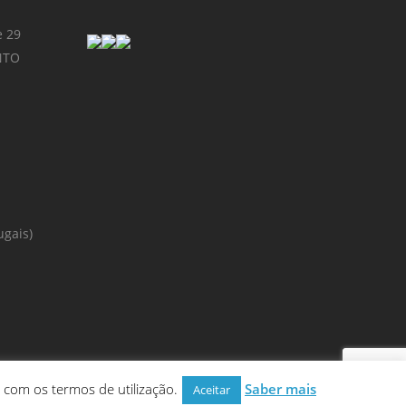
e 29
NTO
ugais)
a com os termos de utilização.
Saber mais
Aceitar