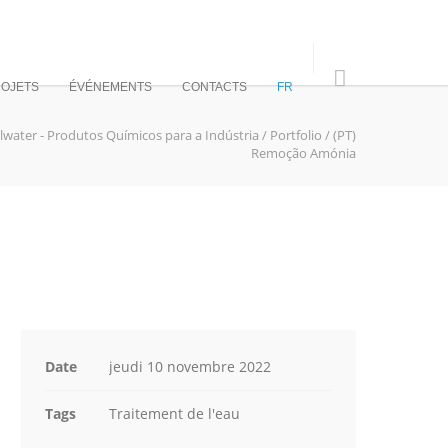
OJETS
ÉVÉNEMENTS
CONTACTS
FR
llwater - Produtos Químicos para a Indústria
/
Portfolio
/
(PT)
Remoção Amónia
Date
jeudi 10 novembre 2022
Tags
Traitement de l'eau