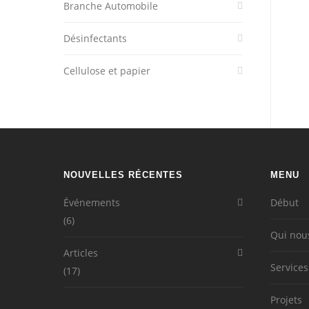
Branche Automobile
Désinfectants
Cellulose et papier
NOUVELLES RÉCENTES
MENU
Événements
Début
(6)
Qui no
Articles
Services
(17)
Projets