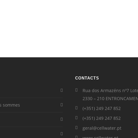
CONTACTS
Rua dos Armazéns nº7 Lot
2330 – 210 ENTRONCAME
us sommes
(+351) 249 247 852
(+351) 249 247 852
geral@cellwater.pt
www.cellwater.pt