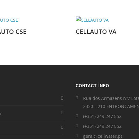
AUTO CSE
CELLAUTO VA
CONTACT INFO
Rua dos Armazéns nº7 Lot
2330 – 210 ENTRONCAME
s
(+351) 249 247 852
(+351) 249 247 852
geral@cellwater.pt