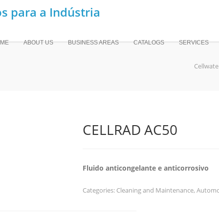
ME
ABOUT US
BUSINESS AREAS
CATALOGS
SERVICES
Cellwate
CELLRAD AC50
Fluido anticongelante e anticorrosivo
Categories:
Cleaning and Maintenance
,
Automo