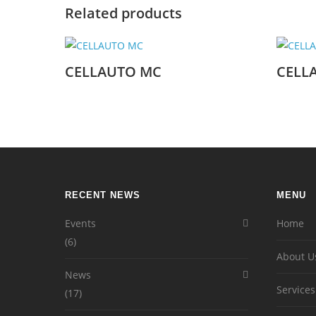
Related products
CELLAUTO MC
CELL
RECENT NEWS
MENU
Events
Home
(6)
About U
News
Services
(17)