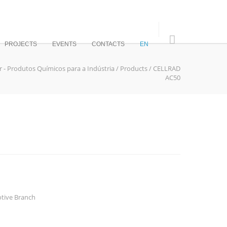
PROJECTS
EVENTS
CONTACTS
EN
r - Produtos Químicos para a Indústria
/
Products
/
CELLRAD
AC50
tive Branch