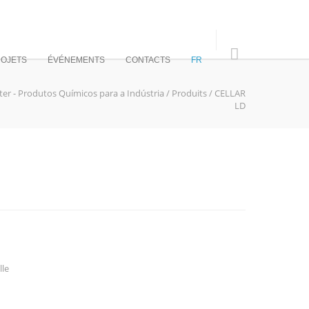
OJETS
ÉVÉNEMENTS
CONTACTS
FR
ter - Produtos Químicos para a Indústria
/
Produits
/
CELLAR
LD
lle