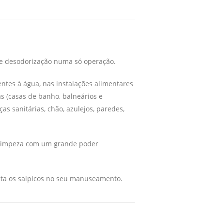
 e desodorização numa só operação.
tentes à água, nas instalações alimentares
as (casas de banho, balneários e
uças sanitárias, chão, azulejos, paredes,
 limpeza com um grande poder
vita os salpicos no seu manuseamento.